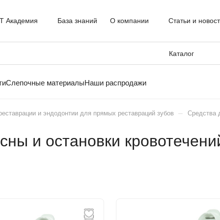
T Академия
База знаний
О компании
Статьи и новос
Каталог
ти
Слепочные материалы
Наши распродажи
–
еставрации и эндодонтии для прямых реставраций зубов
Средства 
сны и остановки кровотечени