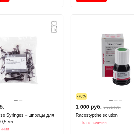
-70%
б.
1 000 руб.
3 361 руб.
yringes – шприцы для
Racestyptine solution
 0,5 мл
Нет в наличии
личии