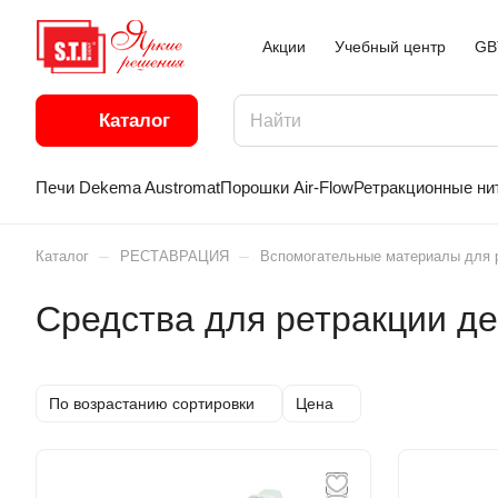
Акции
Учебный центр
GB
Каталог
Печи Dekema Austromat
Порошки Air-Flow
Ретракционные ни
–
–
Каталог
РЕСТАВРАЦИЯ
Вспомогательные материалы для р
Средства для ретракции де
По возрастанию сортировки
Цена