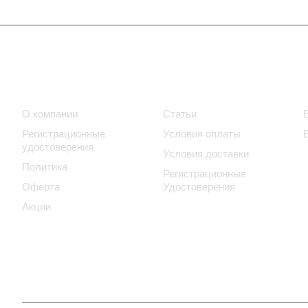
Компания
Информация
О компании
Статьи
Регистрационные
Условия оплаты
удостоверения
Условия доставки
Политика
Регистрационные
Оферта
Удостоверения
Акции