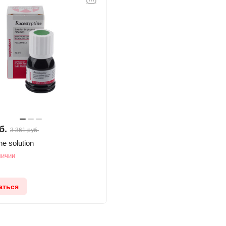
б.
3 361 руб.
ne solution
личии
аться