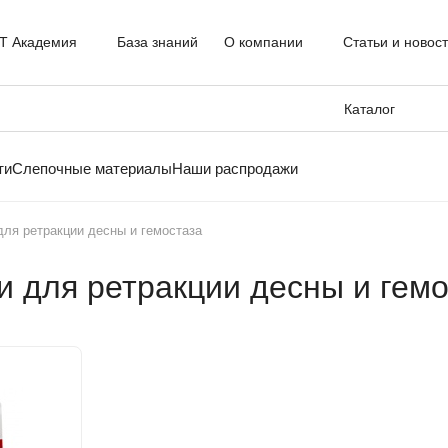
T Академия
База знаний
О компании
Статьи и новос
Каталог
ти
Слепочные материалы
Наши распродажи
ля ретракции десны и гемостаза
 для ретракции десны и гемо