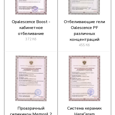
Opalescence Boost -
Отбеливающие гели
кабинетное
Oalescence PF
отбеливание
различных
концентраций
372 Кб
455 Кб
Проазрачный
Система керамик
силикикон Memosil 2
HeraCeram