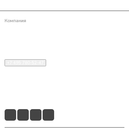
Компания
Информация
Помощь
+7 495 780-52-47
shop@stident.ru
mail@stident.ru
123182, г. Москва, ул. Щукинская, 2, подъезд 10, офис
180