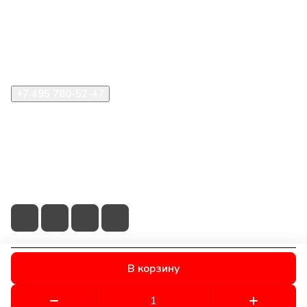
Информация
Помощь
+7 495 780-52-47
shop@stident.ru
mail@stident.ru
123182, г. Москва, ул. Щукинская, 2, подъезд 10, офис
180
В корзину
© 2026 © S.T.I. Dent - Яркие решения