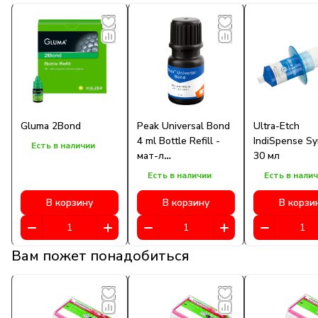
Gluma 2Bond
Peak Universal Bond
Ultra-Etch
4 ml Bottle Refill -
IndiSpense Sy
Есть в наличии
мат-л
30 мл
стоматологический
Есть в наличии
Есть в нали
фиксирующий
В корзину
В корзину
В корзи
Вам пожет понадобиться