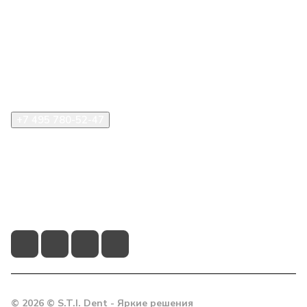
Компания
Информация
Помощь
+7 495 780-52-47
shop@stident.ru
mail@stident.ru
123182, г. Москва, ул. Щукинская, 2, подъезд 10,
офис 180
© 2026 © S.T.I. Dent - Яркие решения