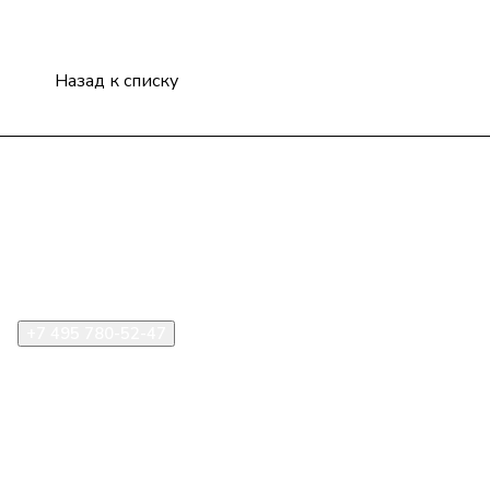
Назад к списку
Компания
Информация
Помощь
+7 495 780-52-47
shop@stident.ru
mail@stident.ru
123182, г. Москва, ул. Щукинская, 2, подъезд 10, офис
180