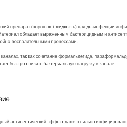
ский препарат (порошок + жидкость) для дезинфекции инф
атериал обладает выраженным бактерицидным и антисептич
нойно-воспалительными процессами.
каналах, так как сочетание формальдегида, параформальде
ет быстро снизить бактериальную нагрузку в канале.
вие
ный антисептический эффект даже в сильно инфицированн