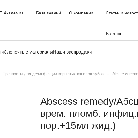
T Академия
База знаний
О компании
Статьи и новос
Каталог
ти
Слепочные материалы
Наши распродажи
–
Препараты для дезинфекции корневых каналов зубов
Abscess reme
Abscess remedy/Абс
врем. пломб. инфиц.
пор.+15мл жид.)