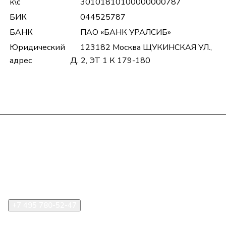
к\с
30101810100000000787
БИК
044525787
БАНК
ПАО «БАНК УРАЛСИБ»
Юридический
123182 Москва ЩУКИНСКАЯ УЛ.,
адрес
Д. 2, ЭТ 1 К 179-180
Компания
Информация
Помощь
+7 495 780-52-47
shop@stident.ru