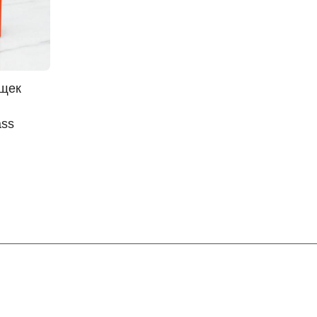
 щек
ass
Контакты