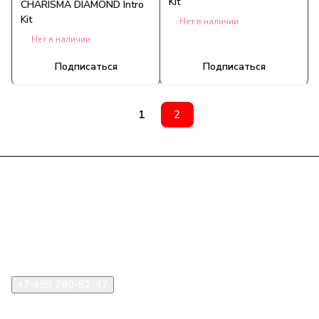
Kit
CHARISMA DIAMOND Intro
Kit
Нет в наличии
Нет в наличии
Подписаться
Подписаться
1
2
Компания
Информация
Помощь
+7 495 780-52-47
shop@stident.ru