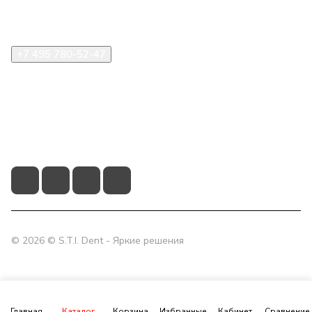
Помощь
+7 495 780-52-47
shop@stident.ru
mail@stident.ru
123182, г. Москва, ул. Щукинская, 2, подъезд 10, офис
180
© 2026 © S.T.I. Dent - Яркие решения
Главная
Каталог
Корзина
Избранные
Кабинет
Сравнение