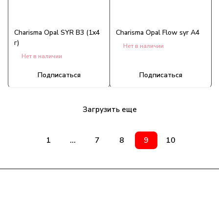
Charisma Opal SYR B3 (1x4
Charisma Opal Flow syr A4
г)
Нет в наличии
Нет в наличии
Подписаться
Подписаться
Загрузить еще
1
...
7
8
9
10
Компания
Информация