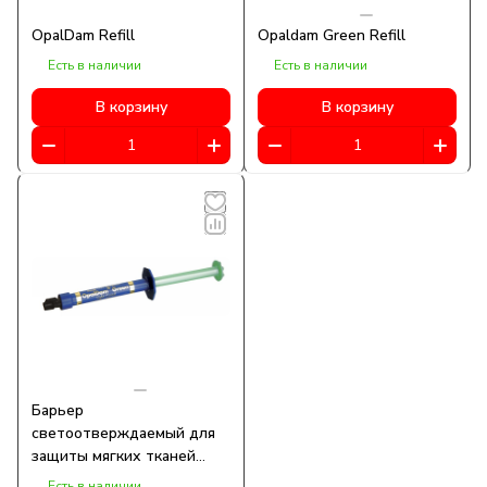
OpalDam Refill
Opaldam Green Refill
Есть в наличии
Есть в наличии
В корзину
В корзину
Барьер
светоотверждаемый для
защиты мягких тканей
OpalDam Green Refill (1,2
Есть в наличии