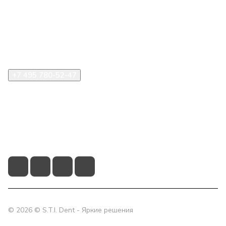
Компания
Информация
Помощь
+7 495 780-52-47
shop@stident.ru
mail@stident.ru
123182, г. Москва, ул. Щукинская, 2, подъезд 10, офис
180
© 2026 © S.T.I. Dent - Яркие решения