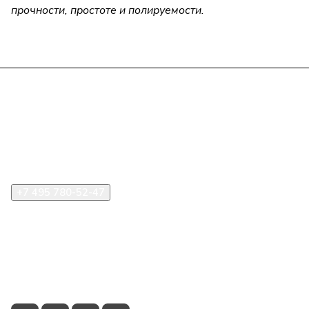
прочности, простоте и полируемости.
Компания
Информация
Помощь
+7 495 780-52-47
shop@stident.ru
mail@stident.ru
123182, г. Москва, ул. Щукинская, 2, подъезд 10, офис
180