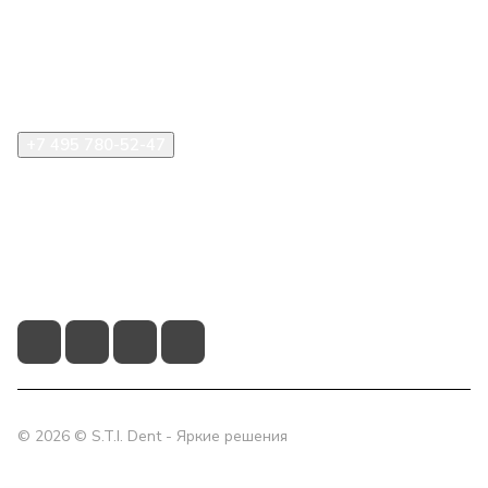
Информация
Помощь
+7 495 780-52-47
shop@stident.ru
mail@stident.ru
123182, г. Москва, ул. Щукинская, 2, подъезд 10, офис
180
© 2026 © S.T.I. Dent - Яркие решения