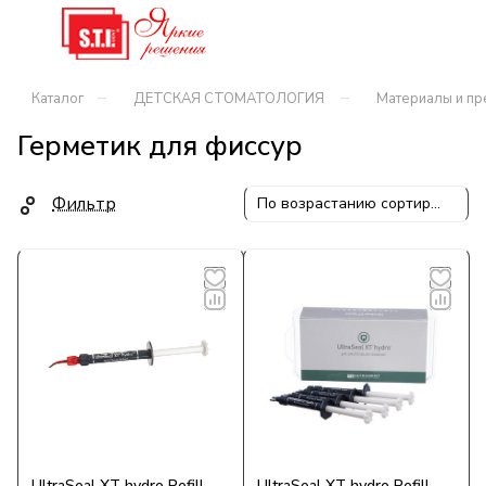
–
–
Каталог
ДЕТСКАЯ СТОМАТОЛОГИЯ
Материалы и пр
Герметик для фиссур
Фильтр
По возрастанию сортировки
UltraSeal XT hydro Refill
UltraSeal XT hydro Refill