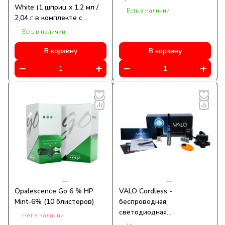
White (1 шприц x 1,2 мл /
улучшению здоровья полости рта сделала
Есть в наличии
2,04 г в комплекте с
Ultradent невероятной компанией, которой
насадками и протравкой)
Есть в наличии
она является сегодня.
В корзину
В корзину
Предлагаем товары Ультрадент на нашем
официальном сайте.
Opalescence Go 6 % HP
VALO Cordless -
Mint-6% (10 блистеров)
беспроводная
светодиодная
Нет в наличии
фотополимеризационная