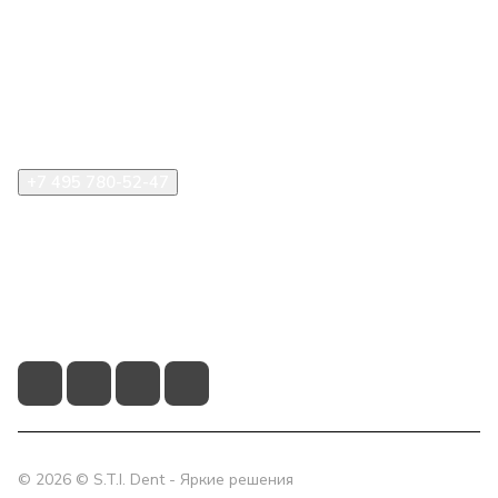
Компания
Информация
Помощь
+7 495 780-52-47
shop@stident.ru
mail@stident.ru
123182, г. Москва, ул. Щукинская, 2, подъезд 10, офис
180
© 2026 © S.T.I. Dent - Яркие решения