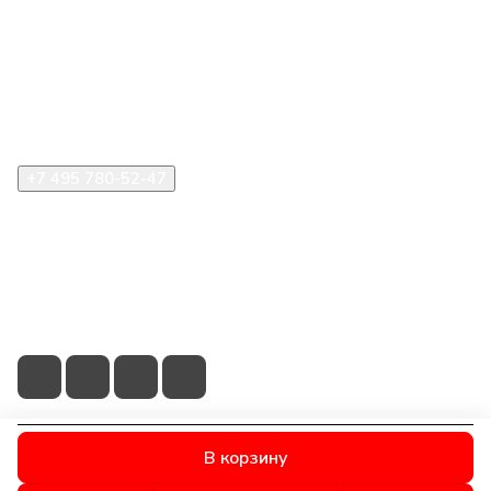
Компания
Информация
Помощь
+7 495 780-52-47
shop@stident.ru
mail@stident.ru
123182, г. Москва, ул. Щукинская, 2, подъезд 10, офис
180
В корзину
© 2026 © S.T.I. Dent - Яркие решения