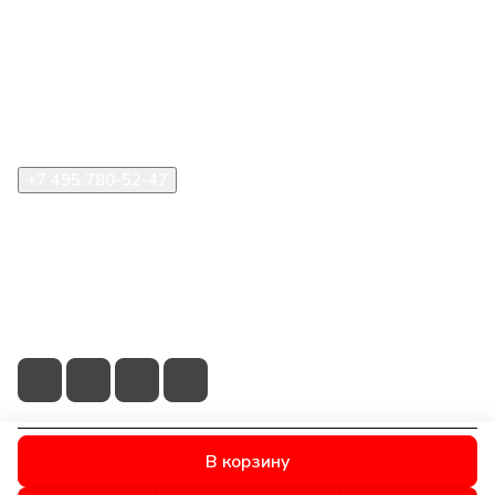
Компания
Информация
Помощь
+7 495 780-52-47
shop@stident.ru
mail@stident.ru
123182, г. Москва, ул. Щукинская, 2, подъезд 10, офис
180
В корзину
© 2026 © S.T.I. Dent - Яркие решения