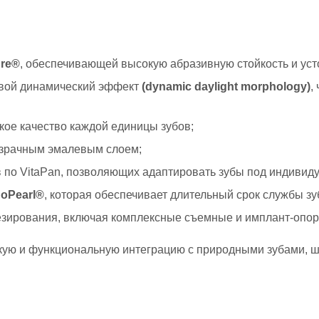
ure®
, обеспечивающей высокую абразивную стойкость и уст
овой динамический эффект
(dynamic daylight morphology)
,
кое качество каждой единицы зубов;
озрачным эмалевым слоем;
в по VitaPan, позволяющих адаптировать зубы под индивид
oPearl®
, которая обеспечивает длительный срок службы зуб
тезирования, включая комплексные съемные и имплант-опор
кую и функциональную интеграцию с природными зубами, 