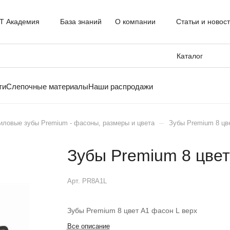
T Академия
База знаний
О компании
Статьи и новос
Каталог
ти
Слепочные материалы
Наши распродажи
–
иловые зубы Premium - фасоны, размеры и цвета
Зубы Premium 8 цв
Зубы Premium 8 цвет
Арт.
PR8A1L
Зубы Premium 8 цвет A1 фасон L верх
Все описание