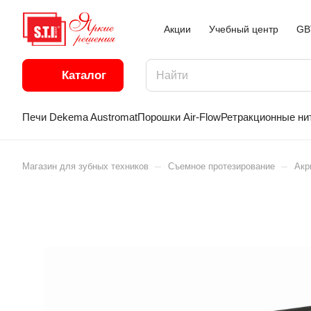
Акции
Учебный центр
GB
Каталог
Печи Dekema Austromat
Порошки Air-Flow
Ретракционные ни
–
–
Магазин для зубных техников
Съемное протезирование
Акр