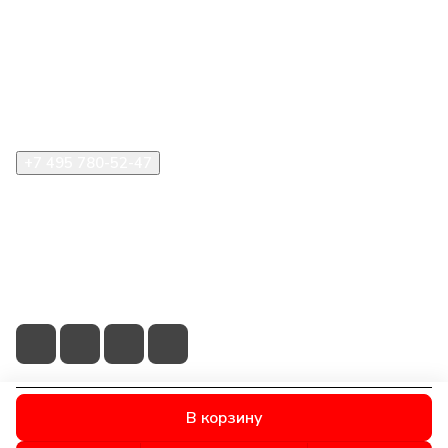
Компания
Информация
Помощь
+7 495 780-52-47
shop@stident.ru
mail@stident.ru
123182, г. Москва, ул. Щукинская, 2, подъезд 10, офис
180
В корзину
© 2026 © S.T.I. Dent - Яркие решения