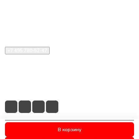
Компания
Информация
Помощь
+7 495 780-52-47
shop@stident.ru
mail@stident.ru
123182, г. Москва, ул. Щукинская, 2, подъезд 10, офис
180
В корзину
© 2026 © S.T.I. Dent - Яркие решения