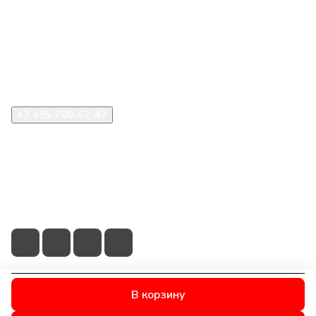
Компания
Информация
Помощь
+7 495 780-52-47
shop@stident.ru
mail@stident.ru
123182, г. Москва, ул. Щукинская, 2, подъезд 10, офис
180
В корзину
© 2026 © S.T.I. Dent - Яркие решения