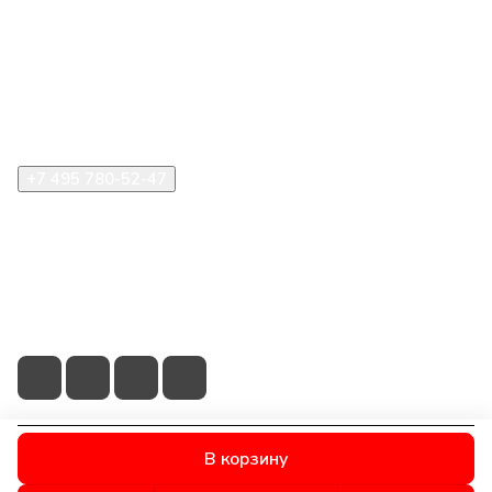
Компания
Информация
Помощь
+7 495 780-52-47
shop@stident.ru
mail@stident.ru
123182, г. Москва, ул. Щукинская, 2, подъезд 10, офис
180
В корзину
© 2026 © S.T.I. Dent - Яркие решения