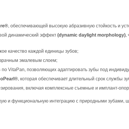
ure®
, обеспечивающей высокую абразивную стойкость и уст
овой динамический эффект
(dynamic daylight morphology)
,
кое качество каждой единицы зубов;
озрачным эмалевым слоем;
в по VitaPan, позволяющих адаптировать зубы под индивид
oPearl®
, которая обеспечивает длительный срок службы зуб
тезирования, включая комплексные съемные и имплант-опор
кую и функциональную интеграцию с природными зубами, 