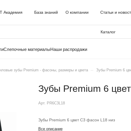
T Академия
База знаний
О компании
Статьи и новос
Каталог
ти
Слепочные материалы
Наши распродажи
–
иловые зубы Premium - фасоны, размеры и цвета
Зубы Premium 6 цв
Зубы Premium 6 цвет
Арт.
PR6C3L18
Зубы Premium 6 цвет C3 фасон L18 низ
Все описание