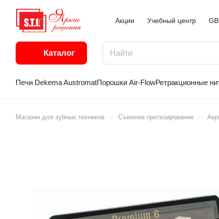
Акции
Учебный центр
GB
Каталог
Печи Dekema Austromat
Порошки Air-Flow
Ретракционные ни
–
–
Магазин для зубных техников
Съемное протезирование
Акр