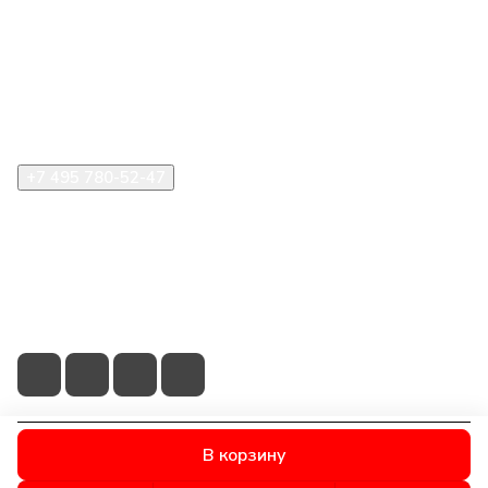
Компания
Информация
Помощь
+7 495 780-52-47
shop@stident.ru
mail@stident.ru
123182, г. Москва, ул. Щукинская, 2, подъезд 10, офис
180
В корзину
© 2026 © S.T.I. Dent - Яркие решения