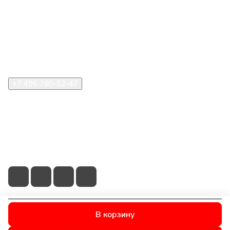
Компания
Информация
Помощь
+7 495 780-52-47
shop@stident.ru
mail@stident.ru
123182, г. Москва, ул. Щукинская, 2, подъезд 10, офис
180
В корзину
© 2026 © S.T.I. Dent - Яркие решения