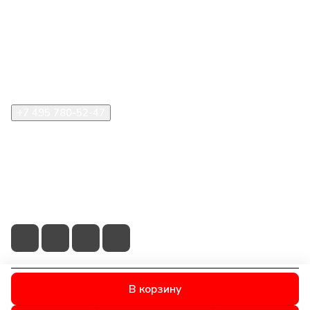
Компания
Информация
Помощь
+7 495 780-52-47
shop@stident.ru
mail@stident.ru
123182, г. Москва, ул. Щукинская, 2, подъезд 10, офис
180
В корзину
© 2026 © S.T.I. Dent - Яркие решения