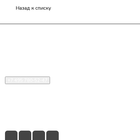
Назад к списку
Компания
Информация
Помощь
+7 495 780-52-47
shop@stident.ru
mail@stident.ru
123182, г. Москва, ул. Щукинская, 2, подъезд 10, офис
180