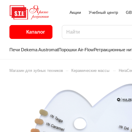
Акции
Учебный центр
GB
Каталог
Печи Dekema Austromat
Порошки Air-Flow
Ретракционные ни
–
–
Магазин для зубных техников
Керамические массы
HeraCe