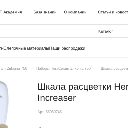
T Академия
База знаний
О компании
Статьи и новос
Каталог
ти
Слепочные материалы
Наши распродажи
–
–
ram Zirkonia 750
Наборы HeraCeram Zirkonia 750
Шкала расцветки
Шкала расцветки Her
Increaser
Арт.
66060743