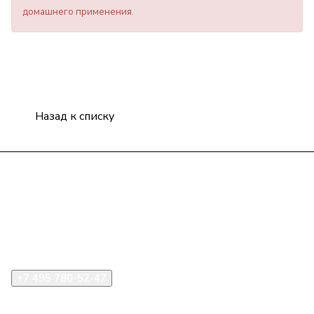
домашнего применения.
Назад к списку
Компания
Информация
Помощь
+7 495 780-52-47
shop@stident.ru