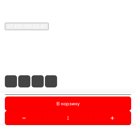
Помощь
+7 495 780-52-47
shop@stident.ru
mail@stident.ru
123182, г. Москва, ул. Щукинская, 2, подъезд 10, офис
180
В корзину
© 2026 © S.T.I. Dent - Яркие решения