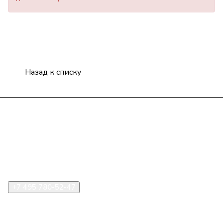
Назад к списку
Компания
Информация
Помощь
+7 495 780-52-47
shop@stident.ru
mail@stident.ru