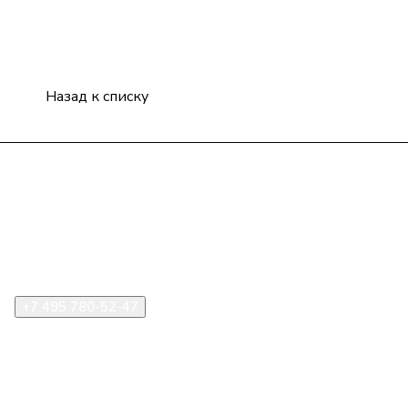
Назад к списку
Компания
Информация
Помощь
+7 495 780-52-47
shop@stident.ru
mail@stident.ru
123182, г. Москва, ул. Щукинская, 2, подъезд 10, офис