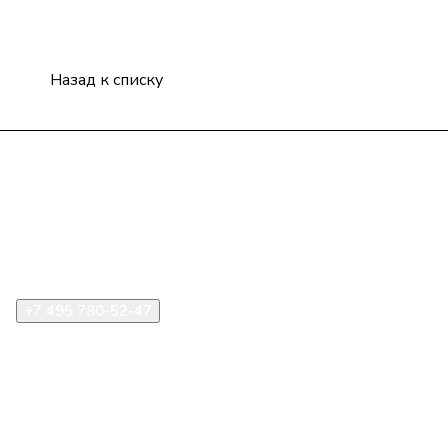
Назад к списку
Компания
Информация
Помощь
+7 495 780-52-47
shop@stident.ru
mail@stident.ru
123182, г. Москва, ул. Щукинская, 2, подъезд 10, офис
180