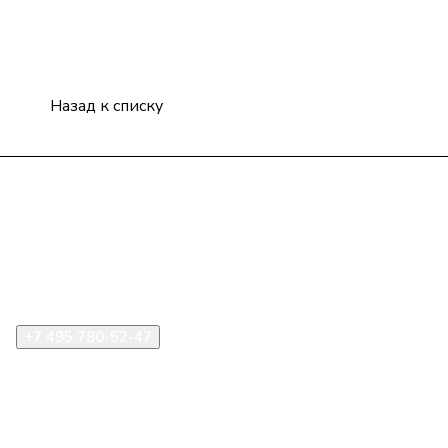
Назад к списку
Компания
Информация
Помощь
+7 495 780-52-47
shop@stident.ru
mail@stident.ru
123182, г. Москва, ул. Щукинская, 2, подъезд 10, офис