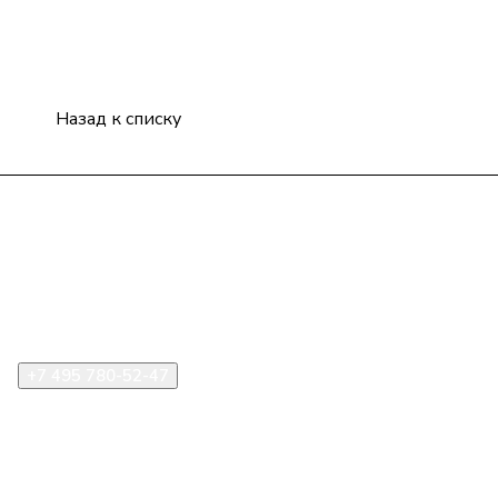
Назад к списку
Компания
Информация
Помощь
+7 495 780-52-47
shop@stident.ru
mail@stident.ru
123182, г. Москва, ул. Щукинская, 2, подъезд 10, офис