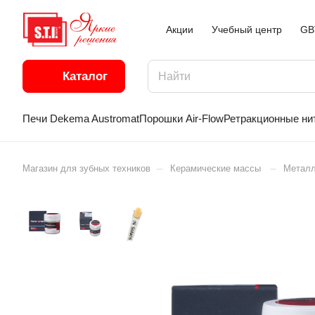
Акции
Учебный центр
GB
Каталог
Печи Dekema Austromat
Порошки Air-Flow
Ретракционные ни
–
–
Магазин для зубных техников
Керамические массы
Металл