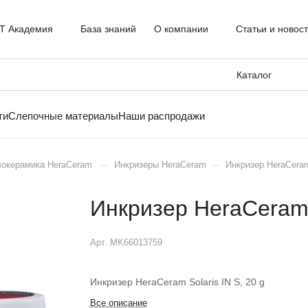
T Академия
База знаний
О компании
Статьи и новос
Каталог
ти
Слепочные материалы
Наши распродажи
–
–
окерамика HeraCeram
Инкризеры HeraCeram
Инкризер HeraCeram 
Инкризер HeraCeram S
Арт.
MK66013759
Инкризер HeraCeram Solaris IN S, 20 g
Все описание