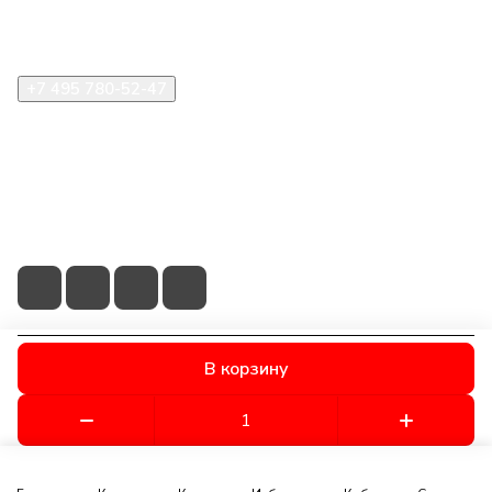
Помощь
+7 495 780-52-47
shop@stident.ru
mail@stident.ru
123182, г. Москва, ул. Щукинская, 2, подъезд 10, офис
180
В корзину
© 2026 © S.T.I. Dent - Яркие решения