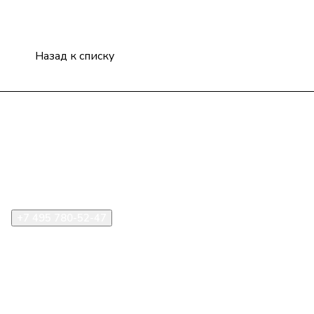
Назад к списку
Компания
Информация
Помощь
+7 495 780-52-47
shop@stident.ru
mail@stident.ru
123182, г. Москва, ул. Щукинская, 2, подъезд 10, офис
180