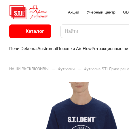
Акции
Учебный центр
GB
Каталог
Печи Dekema Austromat
Порошки Air-Flow
Ретракционные ни
–
–
НАШИ ЭКСКЛЮЗИВЫ
Футболки
Футболка STI Яркие реше