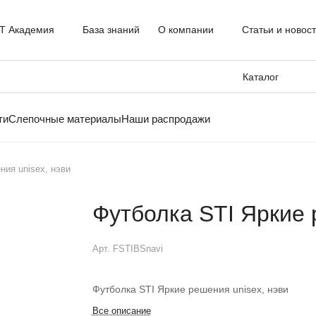
T Академия
База знаний
О компании
Статьи и новос
Каталог
ти
Слепочные материалы
Наши распродажи
ния unisex, нэви
Футболка STI Яркие 
Арт.
FSTIBSnavi
Футболка STI Яркие решения unisex, нэви
Все описание