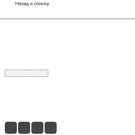
Назад к списку
Компания
Информация
Помощь
+7 495 780-52-47
shop@stident.ru
mail@stident.ru
123182, г. Москва, ул. Щукинская, 2, подъезд 10, офис
180