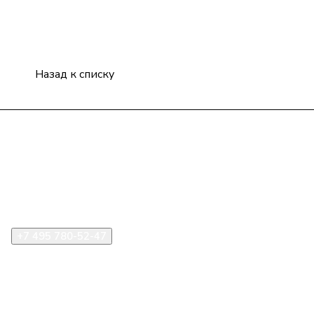
Назад к списку
Компания
Информация
Помощь
+7 495 780-52-47
shop@stident.ru
mail@stident.ru
123182, г. Москва, ул. Щукинская, 2, подъезд 10, офис