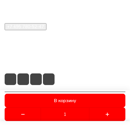
Помощь
+7 495 780-52-47
shop@stident.ru
mail@stident.ru
123182, г. Москва, ул. Щукинская, 2, подъезд 10, офис
180
В корзину
© 2026 © S.T.I. Dent - Яркие решения