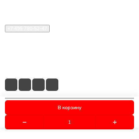
Помощь
+7 495 780-52-47
shop@stident.ru
mail@stident.ru
123182, г. Москва, ул. Щукинская, 2, подъезд 10, офис
180
В корзину
© 2026 © S.T.I. Dent - Яркие решения