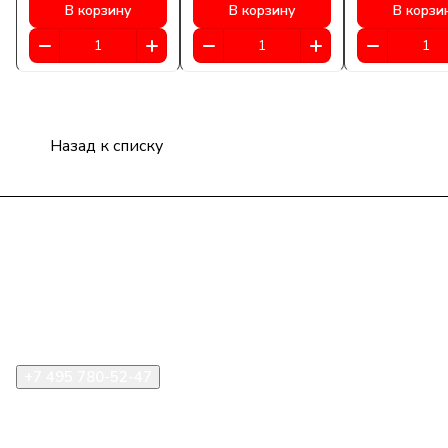
В корзину
В корзину
В корзи
Назад к списку
Компания
Информация
Помощь
+7 495 780-52-47
shop@stident.ru
mail@stident.ru