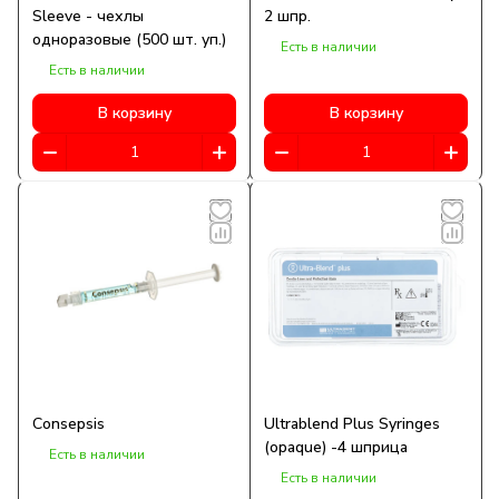
Sleeve - чехлы
2 шпр.
улучшению здоровья полости рта сделала
одноразовые (500 шт. уп.)
Есть в наличии
Ultradent невероятной компанией, которой
Есть в наличии
она является сегодня.
В корзину
В корзину
Предлагаем товары Ультрадент на нашем
официальном сайте.
Consepsis
Ultrablend Plus Syringes
(opaque) -4 шприца
Есть в наличии
Есть в наличии