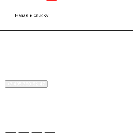
Назад к списку
Компания
Информация
Помощь
+7 495 780-52-47
shop@stident.ru
mail@stident.ru
123182, г. Москва, ул. Щукинская, 2, подъезд 10, офис
180