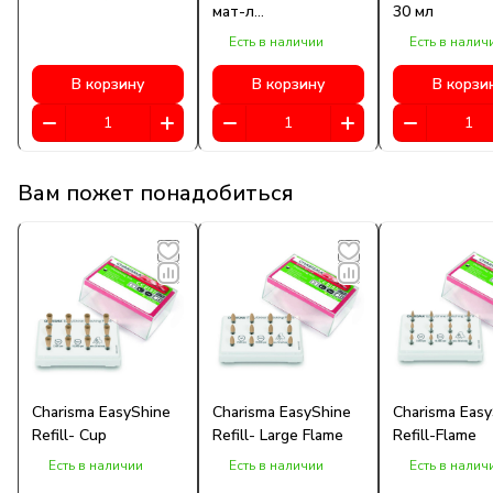
мат-л
30 мл
стоматологический
Есть в наличии
Есть в налич
фиксирующий
В корзину
В корзину
В корзи
Вам пожет понадобиться
Charisma EasyShine
Charisma EasyShine
Charisma Easy
Refill- Cup
Refill- Large Flame
Refill-Flame
Есть в наличии
Есть в наличии
Есть в налич