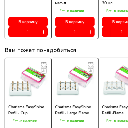
мат-л
30 мл
стоматологический
Есть в наличии
Есть в налич
фиксирующий
В корзину
В корзину
В корзи
Вам пожет понадобиться
Charisma EasyShine
Charisma EasyShine
Charisma Easy
Refill- Cup
Refill- Large Flame
Refill-Flame
Есть в наличии
Есть в наличии
Есть в налич