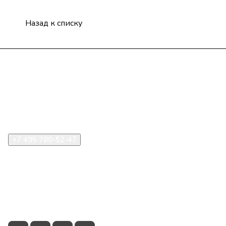
Назад к списку
Компания
Информация
Помощь
+7 495 780-52-47
shop@stident.ru
mail@stident.ru
123182, г. Москва, ул. Щукинская, 2, подъезд 10, офис
180